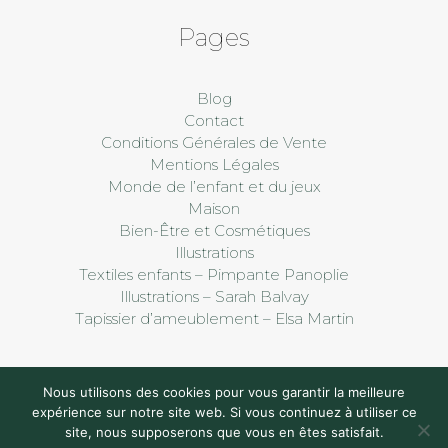
Pages
Blog
Contact
Conditions Générales de Vente
Mentions Légales
Monde de l’enfant et du jeux
Maison
Bien-Être et Cosmétiques
Illustrations
Textiles enfants – Pimpante Panoplie
Illustrations – Sarah Balvay
Tapissier d’ameublement – Elsa Martin
Nous utilisons des cookies pour vous garantir la meilleure
expérience sur notre site web. Si vous continuez à utiliser ce
site, nous supposerons que vous en êtes satisfait.