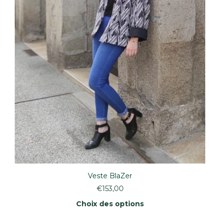
du
produit
Veste BlaZer
€
153,00
Choix des options