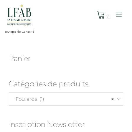
Skip
to
Tog
content
0
nav
Boutique de Curiosité
Panier
Catégories de produits
Foulards (1)
×
Inscription Newsletter