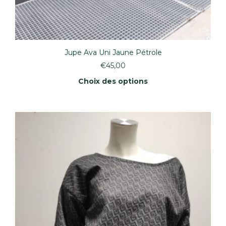
Jupe Ava Uni Jaune Pétrole
€
45,00
Choix des options
Ce
produit
a
plusieurs
variations.
Les
options
peuvent
être
choisies
sur
la
page
du