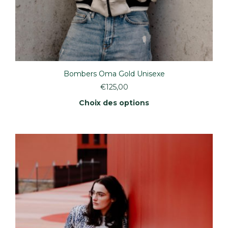
Bombers Oma Gold Unisexe
€
125,00
Choix des options
Ce
produit
a
plusieurs
variations.
Les
options
peuvent
être
choisies
sur
la