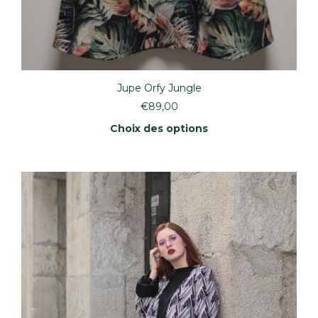
Jupe Orfy Jungle
€
89,00
Choix des options
Ce
produit
a
plusieurs
variations.
Les
options
peuvent
être
choisies
sur
la
page