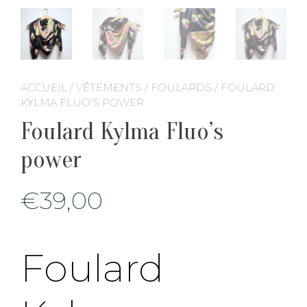
ACCUEIL
/
VÊTEMENTS
/
FOULARDS
/ FOULARD
KYLMA FLUO’S POWER
Foulard Kylma Fluo’s
power
€
39,00
Foulard