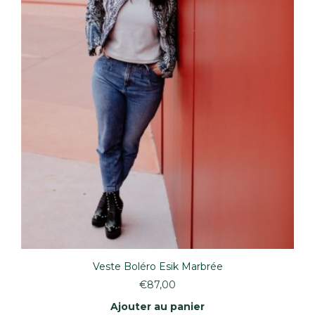
page
du
produit
Veste Boléro Esik Marbrée
€
87,00
Ajouter au panier