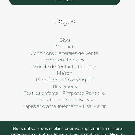
Pages
Blog
Contact
Conditions Générales de Vente
Mentions Légales
Monde de l’enfant et du jeux
Maison
Bien-Être et Cosmétiques
Illustrations
Textiles enfants – Pimpante Panoplie
Illustrations – Sarah Balvay
Tapissier d’ameublement – Elsa Martin
Nous utilisons des cookies pour vous garantir la meilleure
expérience sur notre site web. Si vous continuez à utiliser ce