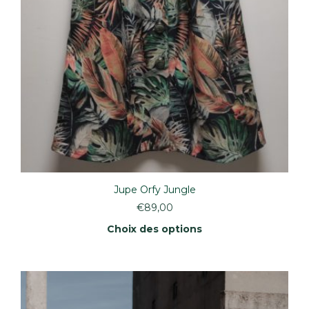
Jupe Orfy Jungle
€
89,00
Choix des options
Ce
produit
a
plusieurs
variations.