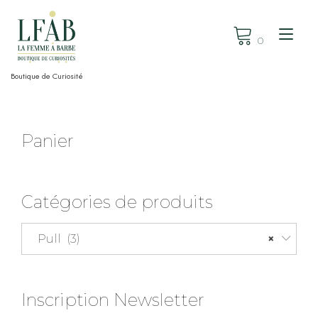
Skip
to
Tog
content
0
nav
Boutique de Curiosité
Panier
Catégories de produits
Pull (3)
×
Inscription Newsletter