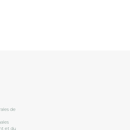
s
ales de
ales
nt et du