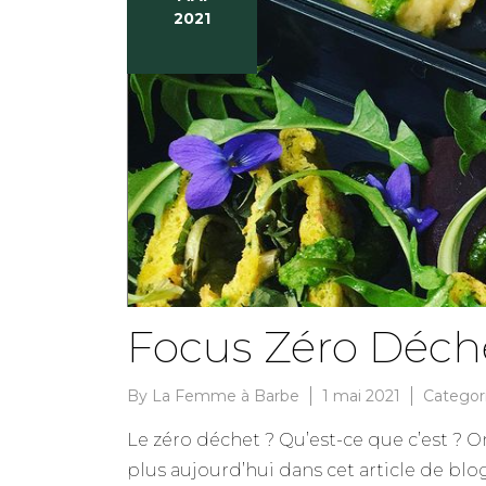
2021
Focus Zéro Déch
By
La Femme à Barbe
1 mai 2021
Categor
Le zéro déchet ? Qu’est-ce que c’est ?
plus aujourd’hui dans cet article de b