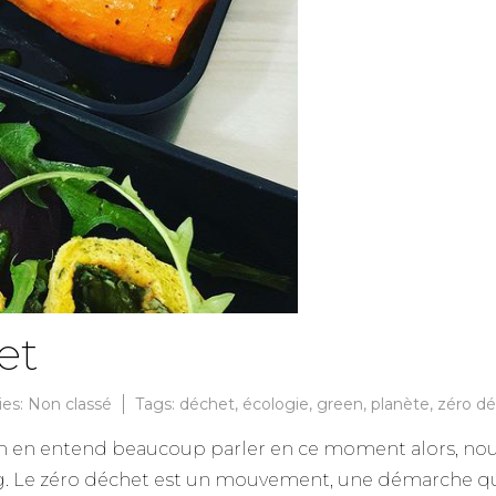
et
ies:
Non classé
Tags:
déchet
,
écologie
,
green
,
planète
,
zéro d
 On en entend beaucoup parler en ce moment alors, nou
log. Le zéro déchet est un mouvement, une démarche qu