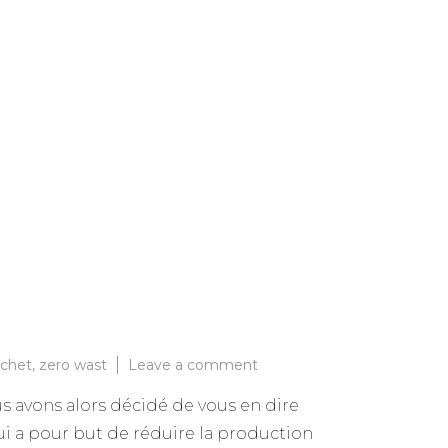
on
échet
,
zero wast
Leave a comment
Focus
s avons alors décidé de vous en dire
Zéro
Déchet
i a pour but de réduire la production