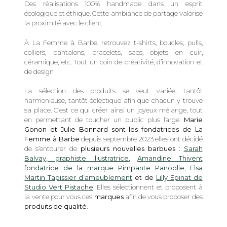
Des réalisations 100% handmade dans un esprit
écologique et éthique. Cette ambiance de partage valorise
la proximité avec le client.
À La Femme à Barbe, retrouvez t-shirts, boucles, pulls,
colliers, pantalons, bracelets, sacs, objets en cuir,
céramique, etc. Tout un coin de créativité, d’innovation et
de design !
La sélection des produits se veut variée, tantôt
harmonieuse, tantôt éclectique afin que chacun y trouve
sa place. C’est ce qui créer ainsi un joyeux mélange, tout
en permettant de toucher un public plus large.
Marie
Gonon et Julie Bonnard sont les fondatrices de La
Femme à Barbe
depuis septembre 2023 elles ont décidé
de s’entourer de
plusieurs nouvelles barbues :
Sarah
Balvay, graphiste illustratrice
,
Amandine Thivent
fondatrice de la marque Pimpante Panoplie
,
Elsa
Martin Tapissier d’ameublement
et de
Lilly Epinat de
Studio Vert Pistache
. Elles sélectionnent et proposent à
la vente pour vous ces
marques
afin de vous proposer des
produits de qualité
.