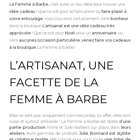
La Femme à Barbe
, c’est aussi un lieu idéal pour trouver une
idée cadeau
! Que ce soit pour se faire plaisir ou
faire plaisir à
votre entourage
, vous trouverez certainement votre
bonheur
dans la boutique.
L’artisanat est une idée cadeau très
appréciée
! Que ce soit pour
Noël
, pour un
anniversaire
, ou
sans
aucunes occasion particulière
,
venez faire vos cadeaux
à la boutique
La Femme à Barbe !
L’ARTISANAT, UNE
FACETTE DE LA
FEMME À BARBE
Elles ne sont pas uniquement commerçantes. En effet, elles sont
aussi et surtout artisanes ! La Femme à Barbe est dotée
d’une
partie production
. Marie et Julie réalisent sur place, dans
leurs
ateliers
, leurs gammes de produits.
Julie Bonnard est styliste
et créatrice textile
, elle conçoit pour vous toute
une ligne de