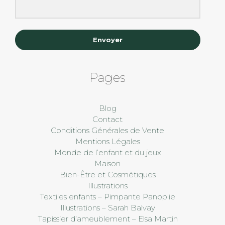
Envoyer
Pages
Blog
Contact
Conditions Générales de Vente
Mentions Légales
Monde de l’enfant et du jeux
Maison
Bien-Être et Cosmétiques
Illustrations
Textiles enfants – Pimpante Panoplie
Illustrations – Sarah Balvay
Tapissier d’ameublement – Elsa Martin