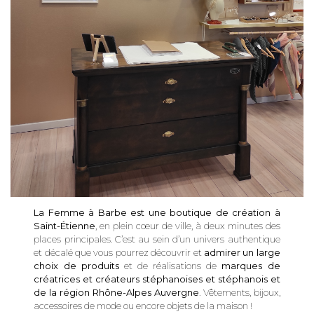
La Femme à Barbe est une boutique de création à
Saint-Étienne
, en plein cœur de ville, à deux minutes des
places principales. C’est au sein d’un univers authentique
et décalé que vous pourrez découvrir et
admirer un large
choix de produits
et de réalisations de
marques de
créatrices et créateurs stéphanoises et stéphanois et
de la région Rhône-Alpes Auvergne
. Vêtements, bijoux,
accessoires de mode ou encore objets de la maison !