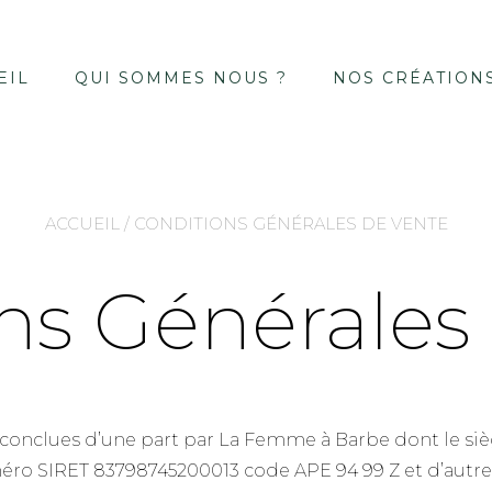
EIL
QUI SOMMES NOUS ?
NOS CRÉATION
ACCUEIL
/ CONDITIONS GÉNÉRALES DE VENTE
ns Générales
onclues d’une part par La Femme à Barbe dont le siège s
méro SIRET 83798745200013 code APE 94 99 Z et d’autr