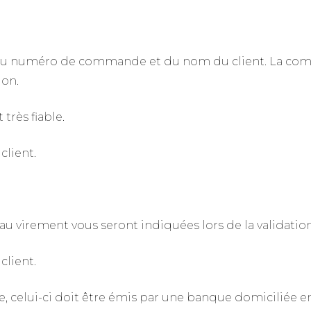
u numéro de commande et du nom du client. La comm
ion.
très fiable.
lient.
au virement vous seront indiquées lors de la validati
lient.
, celui-ci doit être émis par une banque domiciliée e