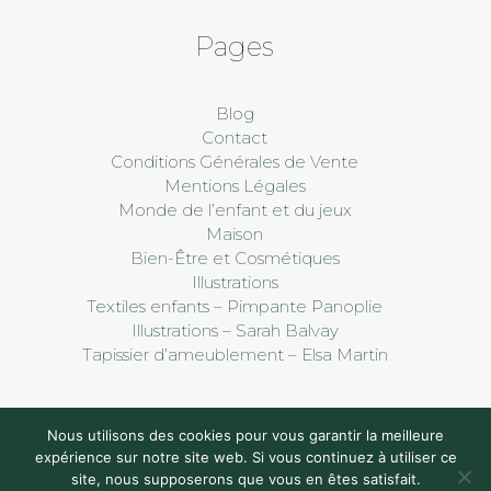
Pages
Blog
Contact
Conditions Générales de Vente
Mentions Légales
Monde de l’enfant et du jeux
Maison
Bien-Être et Cosmétiques
Illustrations
Textiles enfants – Pimpante Panoplie
Illustrations – Sarah Balvay
Tapissier d’ameublement – Elsa Martin
Nous utilisons des cookies pour vous garantir la meilleure
expérience sur notre site web. Si vous continuez à utiliser ce
site, nous supposerons que vous en êtes satisfait.