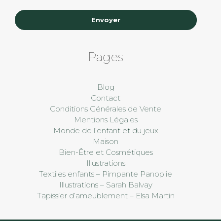
Envoyer
Pages
Blog
Contact
Conditions Générales de Vente
Mentions Légales
Monde de l’enfant et du jeux
Maison
Bien-Être et Cosmétiques
Illustrations
Textiles enfants – Pimpante Panoplie
Illustrations – Sarah Balvay
Tapissier d’ameublement – Elsa Martin