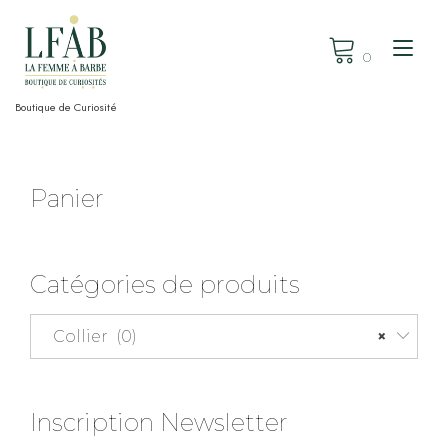
Skip
to
Tog
content
0
nav
Boutique de Curiosité
Panier
Catégories de produits
Collier (0)
×
Inscription Newsletter