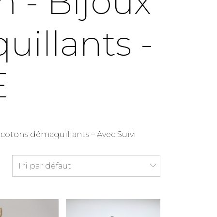
m - Bijoux
illants -
E
 cotons démaquillants – Avec Suivi
Tri par défaut