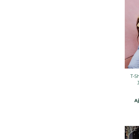
T-Sh
A