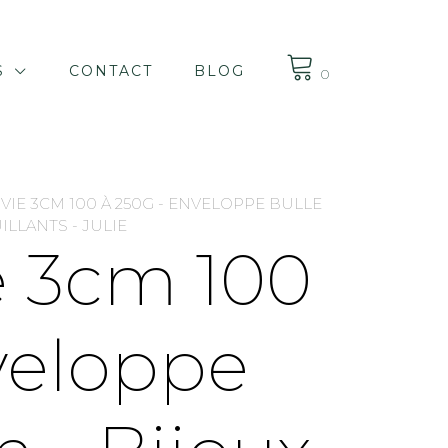
S
CONTACT
BLOG
0
IVIE 3CM 100 À 250G - ENVELOPPE BULLE
ILLANTS - JULIE
ie 3cm 100
veloppe