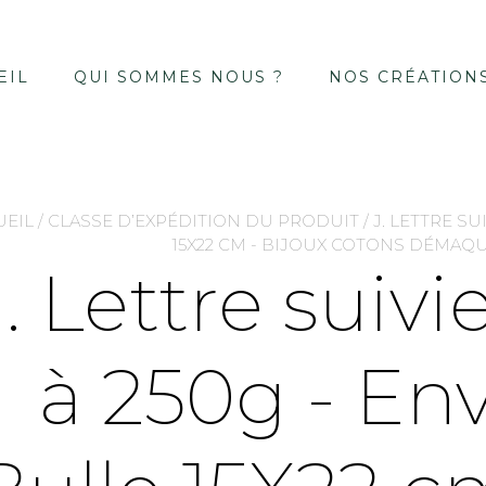
EIL
QUI SOMMES NOUS ?
NOS CRÉATION
UEIL
/ CLASSE D’EXPÉDITION DU PRODUIT / J. LETTRE SU
15X22 CM - BIJOUX COTONS DÉMAQU
J. Lettre suiv
à 250g - En