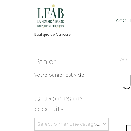
Skip
to
content
ACCU
Boutique de Curiosité
ACC
Panier
Votre panier est vide.
Catégories de
produits
Sélectionner une catégorie