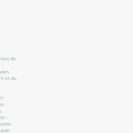
s
ales de
ales
nt et du
et
es
s
ts –
oplie
 Sarah