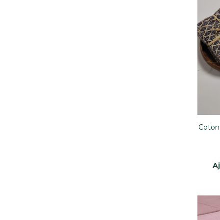
Cotons
A