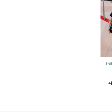
T-S
A