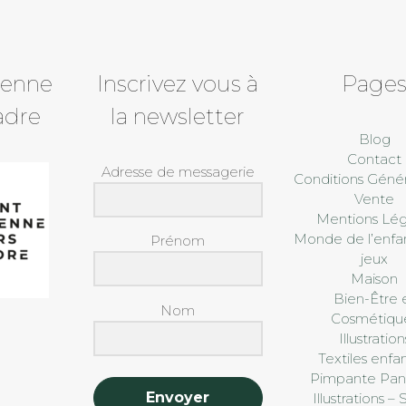
ienne
Inscrivez vous à
Page
adre
la newsletter
Blog
Contact
Adresse de messagerie
Conditions Génér
Vente
Mentions Lég
Monde de l’enfa
Prénom
jeux
Maison
Bien-Être 
Nom
Cosmétiqu
Illustration
Textiles enfan
Pimpante Pan
Envoyer
Illustrations –