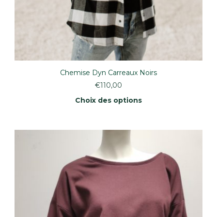
Chemise Dyn Carreaux Noirs
€
110,00
Choix des options
Ce
produit
a
plusieurs
variations.
Les
options
peuvent
être
choisies
sur