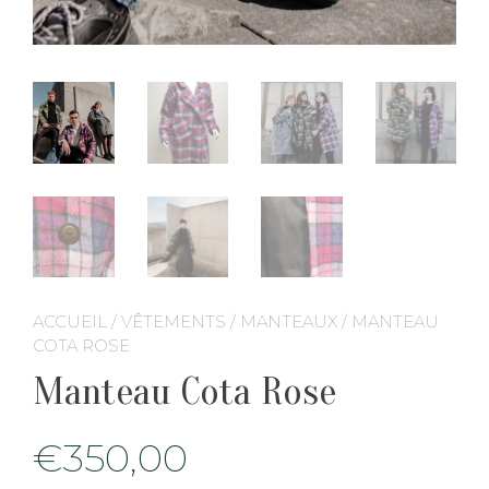
ACCUEIL
/
VÊTEMENTS
/
MANTEAUX
/ MANTEAU
COTA ROSE
Manteau Cota Rose
€
350,00