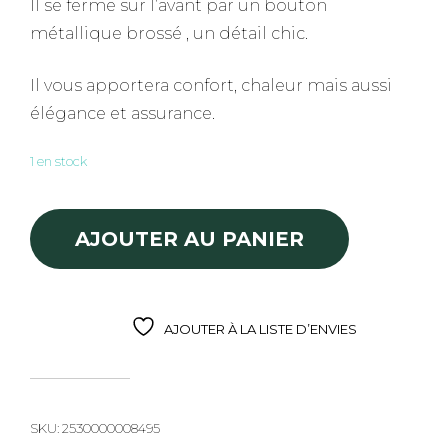
Il se ferme sur l’avant par un bouton
métallique brossé , un détail chic.
Il vous apportera confort, chaleur mais aussi
élégance et assurance.
1 en stock
quantité de Manteau Cota Rose
AJOUTER AU PANIER
AJOUTER À LA LISTE D’ENVIES
SKU:
2530000008495