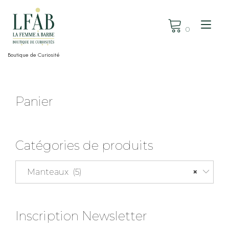
Skip
to
Tog
content
0
nav
Boutique de Curiosité
Panier
Catégories de produits
Manteaux (5)
×
Inscription Newsletter