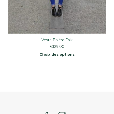
Veste Boléro Esik
€
129,00
Choix des options
Ce
produit
a
plusieurs
variations.
Les
options
peuvent
être
choisies
sur