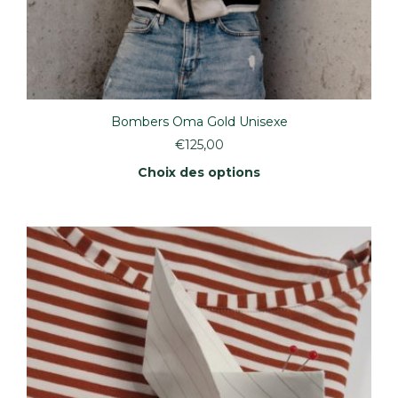
Bombers Oma Gold Unisexe
€
125,00
Choix des options
Ce
produit
a
plusieurs
variations.
Les
options
peuvent
être
choisies
sur
la