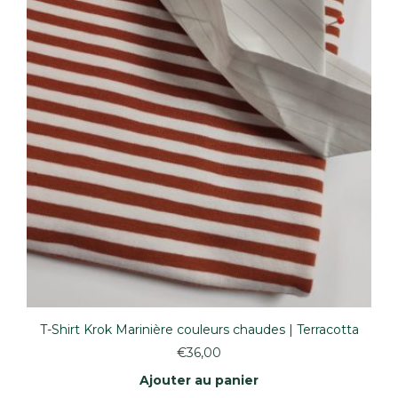
page
du
produit
T-Shirt Krok Marinière couleurs chaudes | Terracotta
€
36,00
Ajouter au panier